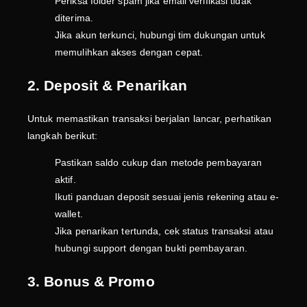
Periksa folder spam jika email verifikasi tidak
diterima.
Jika akun terkunci, hubungi tim dukungan untuk
memulihkan akses dengan cepat.
2. Deposit & Penarikan
Untuk memastikan transaksi berjalan lancar, perhatikan
langkah berikut:
Pastikan saldo cukup dan metode pembayaran
aktif.
Ikuti panduan deposit sesuai jenis rekening atau e-
wallet.
Jika penarikan tertunda, cek status transaksi atau
hubungi support dengan bukti pembayaran.
3. Bonus & Promo