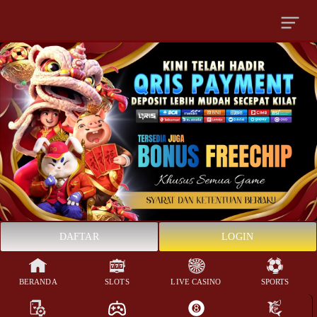
Gasbet Login
Gasbet Slot
Gasbet Link Alternatif
DAFTAR
LOGIN
BERANDA
SLOTS
LIVE CASINO
SPORTS